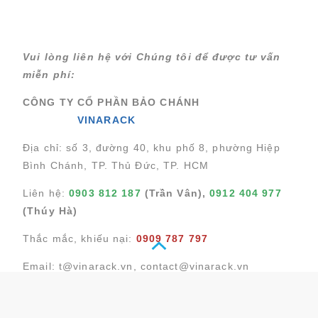
Vui lòng liên hệ với Chúng tôi để được tư vấn
miễn phí:
CÔNG TY CỔ PHẦN BẢO CHÁNH
VINARACK
Địa chỉ: số 3, đường 40, khu phố 8, phường Hiệp
Bình Chánh, TP. Thủ Đức, TP. HCM
Liên hệ:
0903 812 187
(
Trần Vân
),
0912 404 977
(Thúy Hà)
Thắc mắc, khiếu nại:
0909 787 797
Email:
t@vinarack.vn
,
contact@vinarack.vn
Rất hân hạnh được phục vụ quý khách!