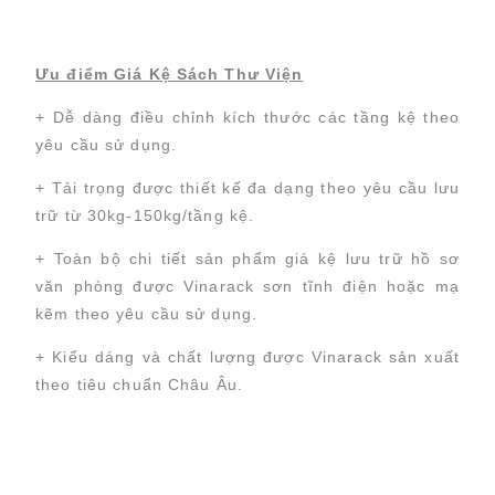
Ưu điểm Giá Kệ Sách Thư Viện
+ Dễ dàng điều chỉnh kích thước các tầng kệ theo
yêu cầu sử dụng.
+ Tải trọng được thiết kế đa dạng theo yêu cầu lưu
trữ từ 30kg-150kg/tầng kệ.
+ Toàn bộ chi tiết sản phẩm giá kệ lưu trữ hồ sơ
văn phòng được Vinarack sơn tĩnh điện hoặc mạ
Chuyển
Chuyển
đến nội
đến
kẽm theo yêu cầu sử dụng.
dung
cuối
chính
trang
+ Kiểu dáng và chất lượng được Vinarack sản xuất
theo tiêu chuẩn Châu Âu.