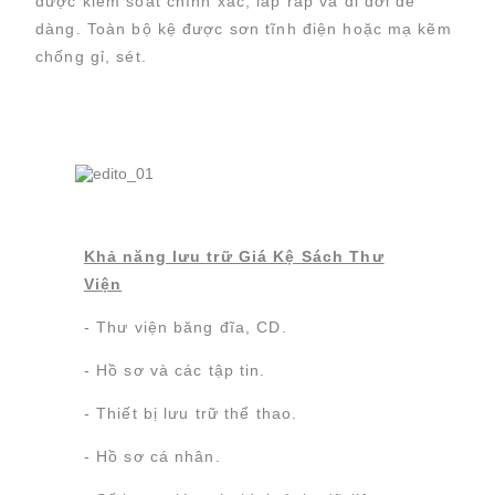
được kiểm soát chính xác, lắp ráp và di dời dễ
dàng. Toàn bộ kệ được sơn tĩnh điện hoặc mạ kẽm
chống gỉ, sét.
Khả năng lưu trữ Giá Kệ Sách Thư
Viện
- Thư viện băng đĩa, CD.
- Hồ sơ và các tập tin.
- Thiết bị lưu trữ thể thao.
- Hồ sơ cá nhân.