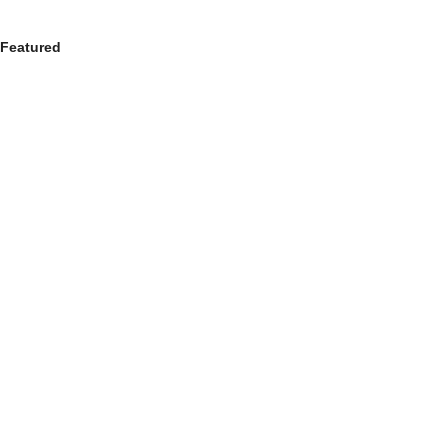
Featured
TUYỂN DỤNG VINARACK